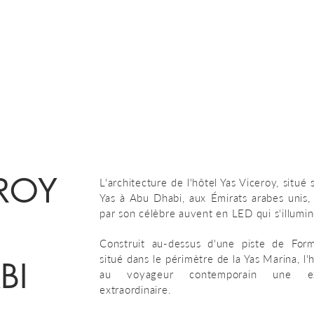
EROY
L'architecture de l'hôtel Yas Viceroy, situé s
Yas à Abu Dhabi, aux Émirats arabes unis, 
par son célèbre auvent en LED qui s'illumine
Construit au-dessus d'une piste de For
situé dans le périmètre de la Yas Marina, l'h
BI
au voyageur contemporain une ex
extraordinaire.